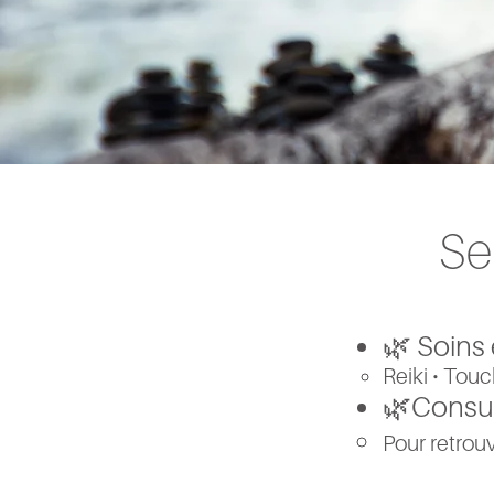
Se
🌿 Soins
Reiki • Tou
🌿Consul
Pour retrouv