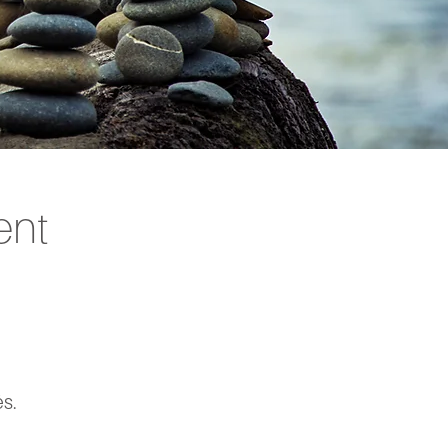
ent
e
és.