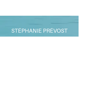
STÉPHANIE PRÉVOST
Accompagnatrice en cheminement
personnel et bien-être global
Pour un
rendez-vous
ou
pour de plus amples
informations sur les service
offerts
passagesante@gm
ail.com